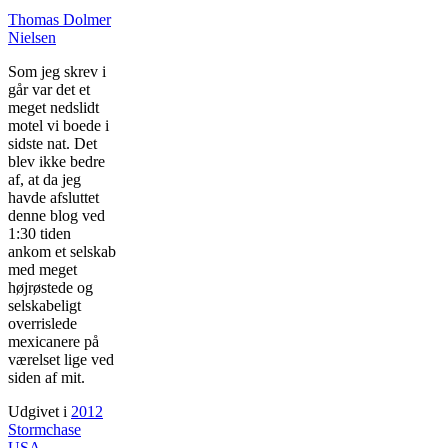
Thomas Dolmer
Nielsen
Som jeg skrev i
går var det et
meget nedslidt
motel vi boede i
sidste nat. Det
blev ikke bedre
af, at da jeg
havde afsluttet
denne blog ved
1:30 tiden
ankom et selskab
med meget
højrøstede og
selskabeligt
overrislede
mexicanere på
værelset lige ved
siden af mit.
Udgivet i
2012
Stormchase
USA