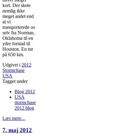
kort. Der skete
nemlig ikke
meget andet end
at vi
transporterede os
selv fra Norman,
Oklahoma til en
ydre forstad til
Houston. En tur
på 650 km.
Udgivet i
2012
Stormchase
USA
Tagget under
Blog 2012
USA
stormchase
2012 blog
Læs mere...
7. maj 2012