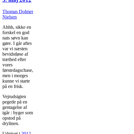
Thomas Dolmer
Nielsen
Ahhh, sikke en
forskel en god
nats søvn kan
gøre. I går aftes
var vi næsten
bevidstløse af
træthed efter
vores
førstedagschase,
men i morges
kunne vi starte
på en frisk.
Vejrudsigten
pegede på en
gentagelse af
igår : byger som
opstod på
drylinen.
Udgivet i
2012