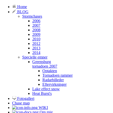
Home
BLOG
Stormchases
2006
2007
2008
2009
2010
2012
2013
2014
Specielle emner
Greensburg
tornadoen 2007
Optakten
Tornadoen rammer
Radarbilleder
Eftervirkninger
Lake effect snow
Heat Burst's
Fotogalleri
Chase map
WIKI
Om mig