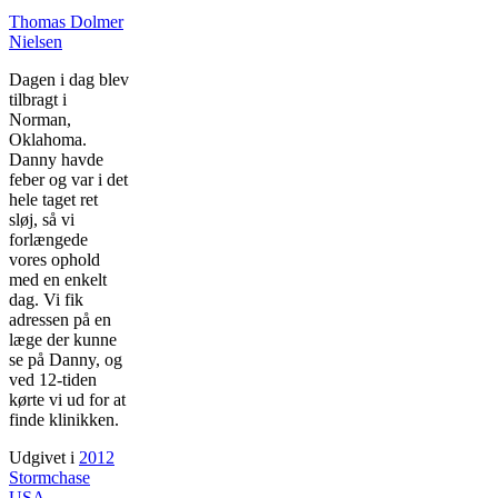
Thomas Dolmer
Nielsen
Dagen i dag blev
tilbragt i
Norman,
Oklahoma.
Danny havde
feber og var i det
hele taget ret
sløj, så vi
forlængede
vores ophold
med en enkelt
dag. Vi fik
adressen på en
læge der kunne
se på Danny, og
ved 12-tiden
kørte vi ud for at
finde klinikken.
Udgivet i
2012
Stormchase
USA