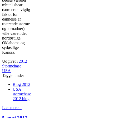
bedste værdier
mht til shear
(som er en vigtig
faktor for
dannelse af
roterende storme
og tornadoer)
ville være i det
nordøstlige
Oklahoma og
sydøstlige
Kansas.
Udgivet i
2012
Stormchase
USA
Tagget under
Blog 2012
USA
stormchase
2012 blog
Læs mere...
5. maj 2012