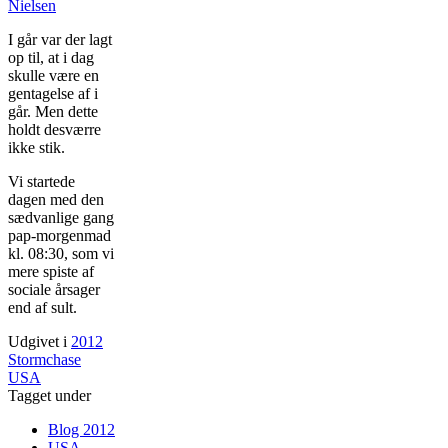
Nielsen
I går var der lagt
op til, at i dag
skulle være en
gentagelse af i
går. Men dette
holdt desværre
ikke stik.
Vi startede
dagen med den
sædvanlige gang
pap-morgenmad
kl. 08:30, som vi
mere spiste af
sociale årsager
end af sult.
Udgivet i
2012
Stormchase
USA
Tagget under
Blog 2012
USA