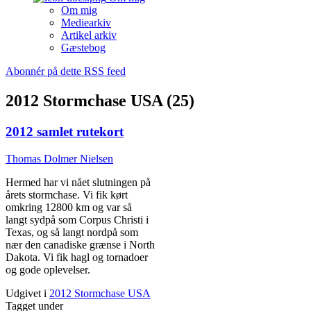
Om mig
Mediearkiv
Artikel arkiv
Gæstebog
Abonnér på dette RSS feed
2012 Stormchase USA (25)
2012 samlet rutekort
Thomas Dolmer Nielsen
Hermed har vi nået slutningen på
årets stormchase. Vi fik kørt
omkring 12800 km og var så
langt sydpå som Corpus Christi i
Texas, og så langt nordpå som
nær den canadiske grænse i North
Dakota. Vi fik hagl og tornadoer
og gode oplevelser.
Udgivet i
2012 Stormchase USA
Tagget under