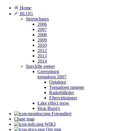
Home
BLOG
Stormchases
2006
2007
2008
2009
2010
2012
2013
2014
Specielle emner
Greensburg
tornadoen 2007
Optakten
Tornadoen rammer
Radarbilleder
Eftervirkninger
Lake effect snow
Heat Burst's
Fotogalleri
Chase map
WIKI
Om mig