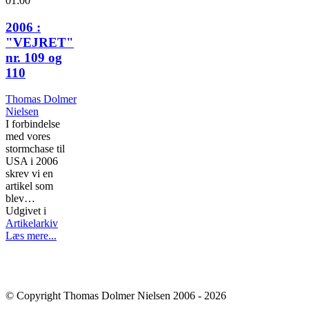
01:00
2006 :
"VEJRET"
nr. 109 og
110
Thomas Dolmer
Nielsen
I forbindelse
med vores
stormchase til
USA i 2006
skrev vi en
artikel som
blev…
Udgivet i
Artikelarkiv
Læs mere...
© Copyright Thomas Dolmer Nielsen 2006 - 2026