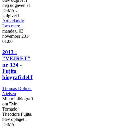
blev udgivet i
maj udgaven af
DaMS…
Udgivet i
Artikelarkiv
Læs mere...
mandag, 03
november 2014
01:00
2013 :
"VEJRET"
nr. 134 -
Fujita
biografi del I
Thomas Dolmer
Nielsen
Min minibiografi
om "Mr.
Tornado"
Theodore Fujita,
blev optaget i
DaMS