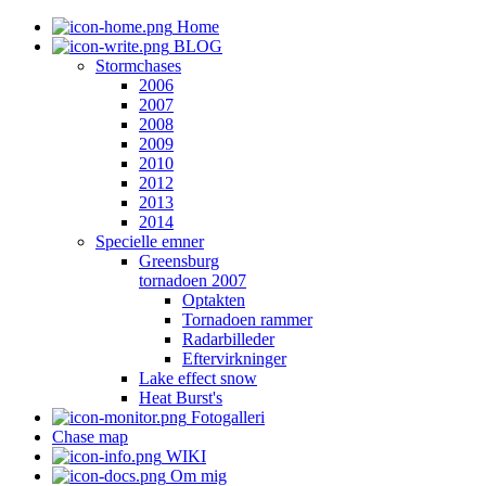
Home
BLOG
Stormchases
2006
2007
2008
2009
2010
2012
2013
2014
Specielle emner
Greensburg
tornadoen 2007
Optakten
Tornadoen rammer
Radarbilleder
Eftervirkninger
Lake effect snow
Heat Burst's
Fotogalleri
Chase map
WIKI
Om mig