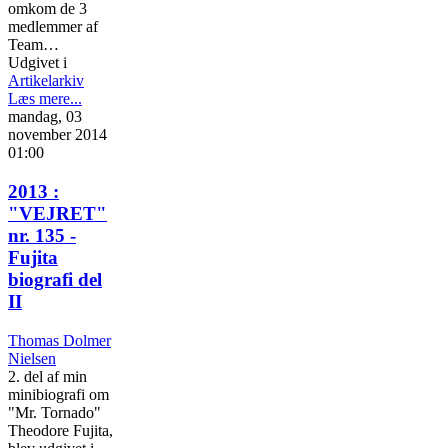
omkom de 3
medlemmer af
Team…
Udgivet i
Artikelarkiv
Læs mere...
mandag, 03
november 2014
01:00
2013 :
"VEJRET"
nr. 135 -
Fujita
biografi del
II
Thomas Dolmer
Nielsen
2. del af min
minibiografi om
"Mr. Tornado"
Theodore Fujita,