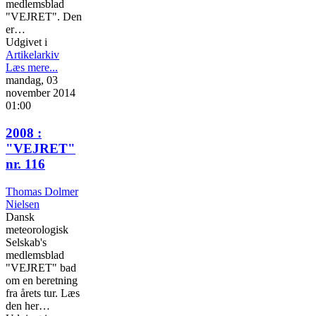
medlemsblad
"VEJRET". Den
er…
Udgivet i
Artikelarkiv
Læs mere...
mandag, 03
november 2014
01:00
2008 :
"VEJRET"
nr. 116
Thomas Dolmer
Nielsen
Dansk
meteorologisk
Selskab's
medlemsblad
"VEJRET" bad
om en beretning
fra årets tur. Læs
den her…