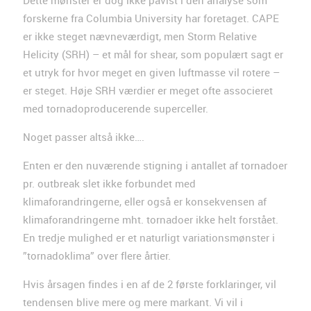
forskerne fra Columbia University har foretaget. CAPE
er ikke steget nævneværdigt, men Storm Relative
Helicity (SRH) – et mål for shear, som populært sagt er
et utryk for hvor meget en given luftmasse vil rotere –
er steget. Høje SRH værdier er meget ofte associeret
med tornadoproducerende superceller.
Noget passer altså ikke….
Enten er den nuværende stigning i antallet af tornadoer
pr. outbreak slet ikke forbundet med
klimaforandringerne, eller også er konsekvensen af
klimaforandringerne mht. tornadoer ikke helt forstået.
En tredje mulighed er et naturligt variationsmønster i
”tornadoklima” over flere årtier.
Hvis årsagen findes i en af de 2 første forklaringer, vil
tendensen blive mere og mere markant. Vi vil i