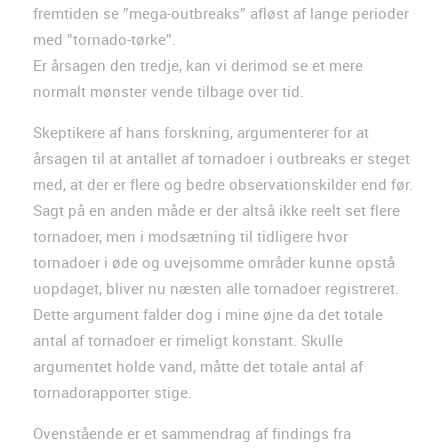
fremtiden se ”mega-outbreaks” afløst af lange perioder
med ”tornado-tørke”.
Er årsagen den tredje, kan vi derimod se et mere
normalt mønster vende tilbage over tid.
Skeptikere af hans forskning, argumenterer for at
årsagen til at antallet af tornadoer i outbreaks er steget
med, at der er flere og bedre observationskilder end før.
Sagt på en anden måde er der altså ikke reelt set flere
tornadoer, men i modsætning til tidligere hvor
tornadoer i øde og uvejsomme områder kunne opstå
uopdaget, bliver nu næsten alle tornadoer registreret.
Dette argument falder dog i mine øjne da det totale
antal af tornadoer er rimeligt konstant. Skulle
argumentet holde vand, måtte det totale antal af
tornadorapporter stige.
Ovenstående er et sammendrag af findings fra