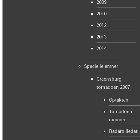
Bedøm denne artikel
2009
2010
1
2012
2
3
2013
4
2014
5
(0 bedømmelser)
Specielle emner
Greensburg
tornadoen 2007
Et nyt studie foretaget af forskere fra Columbia
University bekræfter tidligere studier fra NOAA, om
Optakten
frekvensen og voldsomheden af tornado outbreaks i
Tornadoen
USA. De sidste 50-60 år har antallet af tornadoer været
rammer
forholdsvis konstant, men har tendens til at hobe sig
op i større outbreaks, som indeholder flere tornadoer.
Radarbilleder
Dette betyder samtidigt at intervallerne hvor der ikke