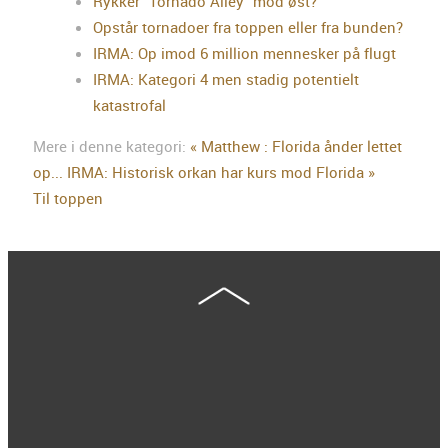
Rykker "Tornado Alley" mod øst?
Opstår tornadoer fra toppen eller fra bunden?
IRMA: Op imod 6 million mennesker på flugt
IRMA: Kategori 4 men stadig potentielt
katastrofal
Mere i denne kategori:
« Matthew : Florida ånder lettet
op...
IRMA: Historisk orkan har kurs mod Florida »
Til toppen