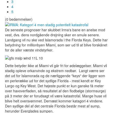
3
4
5
(0 bedømmelser)
De seneste prognoser har skubbet Irma's bane en anelse mod
vest, dvs. dens nordgående drejning sker en smule senere.
Landgang vil nu ske ved Islamorada i the Florda Keys. Dette har
betydning for millionbyen Miami, som ser ud til at blive forskånet
for de aller værste vindstyrker.
Dette betyder ikke at Miami vil går fri for ødelæggelser. Miami vil
stadig opleve orkanvinde og ekstrem nedbør. Langt værre ser
det ud for Islamorada og de nærliggende "keys" der ligger som
en perlerække ud for det sydlige Florida - mest kendt er Key
Largo og Key West. Det højeste punkt er kun ganske få meter
over havoverfladen, så resultatet af den flodbølge (stormsurge)
på 3 meter der er forudsagt vil være katastrofal. Mange huse vil
blive helt oversvømmet. Dernæst kommer katagori 4 vindene.
Den sydlige del af det centrale Florida består mest af sump,
herunder Everglades sumpen.