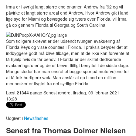
Irma er i øvrigt langt større end orkanen Andrew fra '92 og vil
påvirke et langt større areal end Andrew. Hvor Andrew gik i land
lige syd for Miami og bevægede sig tværs over Florida, vil Irma
gå op gennem Florida til Georgia og South Carolina.
Som tidligere skrevet er der udsendt tvungen evakuering af
Florida Keys og visse counties i Florida. I praksis betyder det at
indbyggere godt må blive tilbage, men at de ikke kan forvente at
få hjælp hvis de får behov. I Florida er der skiltet dedikerede
evakueringsruter og de er blevet flittigt benyttet i de sidste dage.
Mange steder har man ensrettet begge spor på motorvejene for
at få folk hurtigere væk. Man anslår at op i mod en million
mennesker er flygtet fra det sydlige Florida.
Læst
21344
gange
Senest ændret tirsdag, 09 februar 2021
13:28
Udgivet i
Newsflashes
Senest fra Thomas Dolmer Nielsen