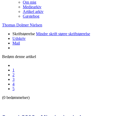
Om mig
Mediearkiv
Artikel arkiv
Gæstebog
Thomas Dolmer Nielsen
Skriftstørrelse
Mindre skrift
større skriftstørrelse
Udskriv
Mail
Bedøm denne artikel
1
2
3
4
5
(0 bedømmelser)