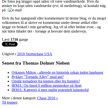
De fotos jeg lægger oppå siden vil være vandmærkede. Hvis du
ønsker en kopi uden vandmærke (evt. til mediebrug), så kontakt mig
på :
Hvis du har spørgsmål eller kommentarer til denne blog, er du meget
velkommen til at skrive en kommentar under denne artikel eller
lægge en besked i min gæstebog. Jeg vil så efter bedste evne - og
når tiden tillader det - forsøge at besvare dem undervejs.
Læst
1716
gange
Udgivet i
2010 Stormchase USA
Senest fra Thomas Dolmer Nielsen
Orkanen Milton - allerede en historisk orkan inden landgang
Rykker "Tornado Alley" mod øst?
Opstår tornadoer fra toppen eller fra bunden?
IRMA: Op imod 6 million mennesker på flugt
IRMA: Kategori 4 men stadig potentielt katastrofal
Mere i denne kategori:
Chase 2010 »
Til toppen