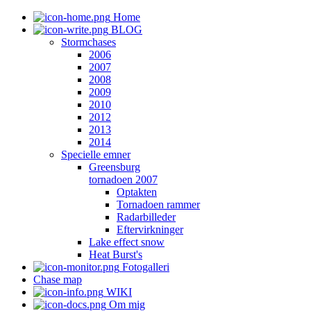
Home
BLOG
Stormchases
2006
2007
2008
2009
2010
2012
2013
2014
Specielle emner
Greensburg
tornadoen 2007
Optakten
Tornadoen rammer
Radarbilleder
Eftervirkninger
Lake effect snow
Heat Burst's
Fotogalleri
Chase map
WIKI
Om mig