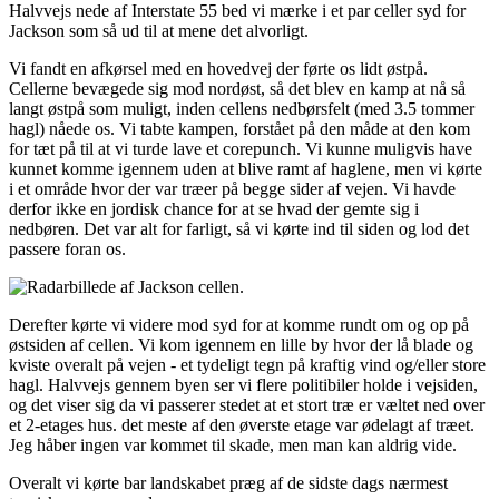
Halvvejs nede af Interstate 55 bed vi mærke i et par celler syd for
Jackson som så ud til at mene det alvorligt.
Vi fandt en afkørsel med en hovedvej der førte os lidt østpå.
Cellerne bevægede sig mod nordøst, så det blev en kamp at nå så
langt østpå som muligt, inden cellens nedbørsfelt (med 3.5 tommer
hagl) nåede os. Vi tabte kampen, forstået på den måde at den kom
for tæt på til at vi turde lave et corepunch. Vi kunne muligvis have
kunnet komme igennem uden at blive ramt af haglene, men vi kørte
i et område hvor der var træer på begge sider af vejen. Vi havde
derfor ikke en jordisk chance for at se hvad der gemte sig i
nedbøren. Det var alt for farligt, så vi kørte ind til siden og lod det
passere foran os.
Derefter kørte vi videre mod syd for at komme rundt om og op på
østsiden af cellen. Vi kom igennem en lille by hvor der lå blade og
kviste overalt på vejen - et tydeligt tegn på kraftig vind og/eller store
hagl. Halvvejs gennem byen ser vi flere politibiler holde i vejsiden,
og det viser sig da vi passerer stedet at et stort træ er væltet ned over
et 2-etages hus. det meste af den øverste etage var ødelagt af træet.
Jeg håber ingen var kommet til skade, men man kan aldrig vide.
Overalt vi kørte bar landskabet præg af de sidste dags nærmest