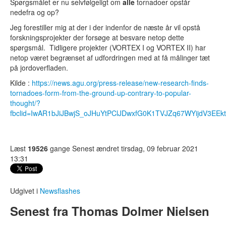
Spørgsmålet er nu selvfølgeligt om
alle
tornadoer opstår
nedefra og op?
Jeg forestiller mig at der i der indenfor de næste år vil opstå
forskningsprojekter der forsøge at besvare netop dette
spørgsmål. Tidligere projekter (VORTEX I og VORTEX II) har
netop været begrænset af udfordringen med at få målinger tæt
på jordoverfladen.
Kilde :
https://news.agu.org/press-release/new-research-finds-
tornadoes-form-from-the-ground-up-contrary-to-popular-
thought/?
fbclid=IwAR1bJiJBwjS_oJHuYtPClJDwxfG0K1TVJZq67WYijdV3EE
Læst
19526
gange
Senest ændret tirsdag, 09 februar 2021
13:31
Udgivet i
Newsflashes
Senest fra Thomas Dolmer Nielsen