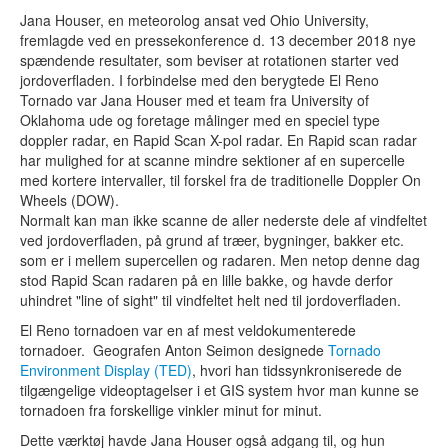
Jana Houser, en meteorolog ansat ved Ohio University,
fremlagde ved en pressekonference d. 13 december 2018 nye
spændende resultater, som beviser at rotationen starter ved
jordoverfladen. I forbindelse med den berygtede El Reno
Tornado var Jana Houser med et team fra University of
Oklahoma ude og foretage målinger med en speciel type
doppler radar, en Rapid Scan X-pol radar. En Rapid scan radar
har mulighed for at scanne mindre sektioner af en supercelle
med kortere intervaller, til forskel fra de traditionelle Doppler On
Wheels (DOW).
Normalt kan man ikke scanne de aller nederste dele af vindfeltet
ved jordoverfladen, på grund af træer, bygninger, bakker etc.
som er i mellem supercellen og radaren. Men netop denne dag
stod Rapid Scan radaren på en lille bakke, og havde derfor
uhindret "line of sight" til vindfeltet helt ned til jordoverfladen.
El Reno tornadoen var en af mest veldokumenterede
tornadoer. Geografen Anton Seimon designede
Tornado
Environment Display (TED)
, hvori han tidssynkroniserede de
tilgængelige videoptagelser i et GIS system hvor man kunne se
tornadoen fra forskellige vinkler minut for minut.
Dette værktøj havde Jana Houser også adgang til, og hun