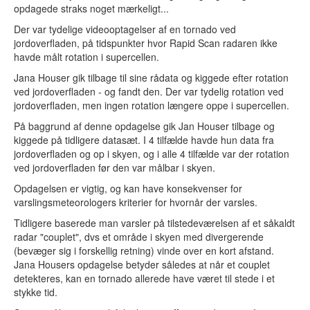
opdagede straks noget mærkeligt...
Der var tydelige videooptagelser af en tornado ved
jordoverfladen, på tidspunkter hvor Rapid Scan radaren ikke
havde målt rotation i supercellen.
Jana Houser gik tilbage til sine rådata og kiggede efter rotation
ved jordoverfladen - og fandt den. Der var tydelig rotation ved
jordoverfladen, men ingen rotation længere oppe i supercellen.
På baggrund af denne opdagelse gik Jan Houser tilbage og
kiggede på tidligere datasæt. I 4 tilfælde havde hun data fra
jordoverfladen og op i skyen, og i alle 4 tilfælde var der rotation
ved jordoverfladen før den var målbar i skyen.
Opdagelsen er vigtig, og kan have konsekvenser for
varslingsmeteorologers kriterier for hvornår der varsles.
Tidligere baserede man varsler på tilstedeværelsen af et såkaldt
radar "couplet", dvs et område i skyen med divergerende
(bevæger sig i forskellig retning) vinde over en kort afstand.
Jana Housers opdagelse betyder således at når et couplet
detekteres, kan en tornado allerede have været til stede i et
stykke tid.