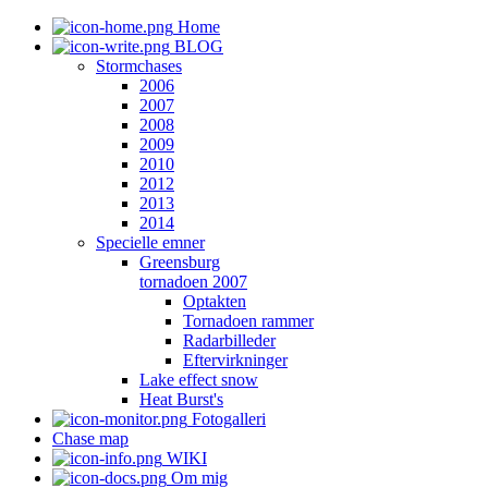
Home
BLOG
Stormchases
2006
2007
2008
2009
2010
2012
2013
2014
Specielle emner
Greensburg
tornadoen 2007
Optakten
Tornadoen rammer
Radarbilleder
Eftervirkninger
Lake effect snow
Heat Burst's
Fotogalleri
Chase map
WIKI
Om mig