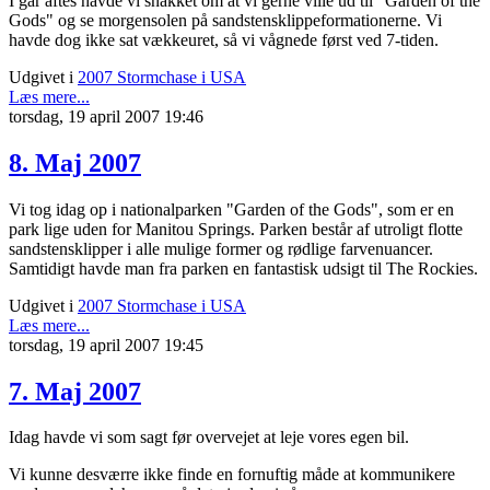
I går aftes havde vi snakket om at vi gerne ville ud til "Garden of the
Gods" og se morgensolen på sandstensklippeformationerne. Vi
havde dog ikke sat vækkeuret, så vi vågnede først ved 7-tiden.
Udgivet i
2007 Stormchase i USA
Læs mere...
torsdag, 19 april 2007 19:46
8. Maj 2007
Vi tog idag op i nationalparken "Garden of the Gods", som er en
park lige uden for Manitou Springs. Parken består af utroligt flotte
sandstensklipper i alle mulige former og rødlige farvenuancer.
Samtidigt havde man fra parken en fantastisk udsigt til The Rockies.
Udgivet i
2007 Stormchase i USA
Læs mere...
torsdag, 19 april 2007 19:45
7. Maj 2007
Idag havde vi som sagt før overvejet at leje vores egen bil.
Vi kunne desværre ikke finde en fornuftig måde at kommunikere